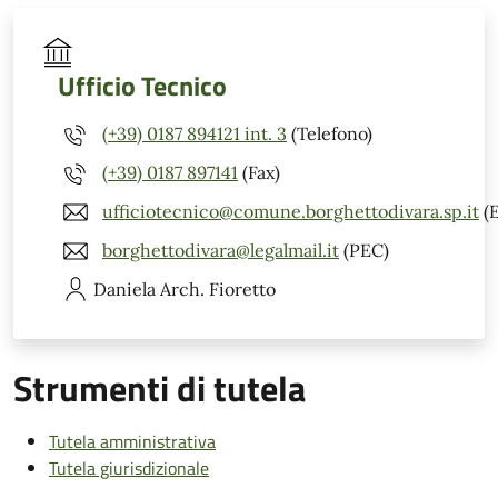
Ufficio Tecnico
(+39) 0187 894121 int. 3
(Telefono)
(+39) 0187 897141
(Fax)
ufficiotecnico@comune.borghettodivara.sp.it
(E
borghettodivara@legalmail.it
(PEC)
Daniela
Arch. Fioretto
Strumenti di tutela
Tutela amministrativa
Tutela giurisdizionale