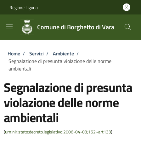
Salta al contenuto principale
Skip to footer content
Regione Liguria
Comune di Borghetto di Vara
Briciole di pane
Home
/
Servizi
/
Ambiente
/
Segnalazione di presunta violazione delle norme
ambientali
Segnalazione di presunta
violazione delle norme
ambientali
(
urn:nir:stato:decreto.legislativo:2006-04-03;152~art133
)