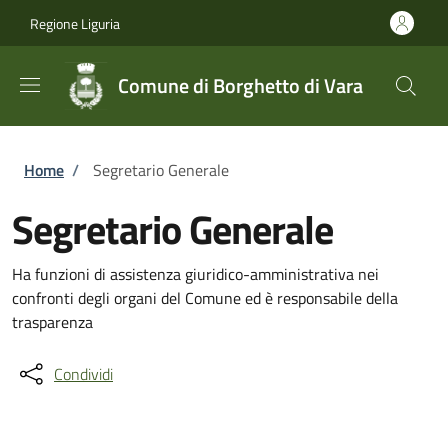
Salta al contenuto principale
Skip to footer content
Regione Liguria
Comune di Borghetto di Vara
Briciole di pane
Home
/
Segretario Generale
Segretario Generale
Ha funzioni di assistenza giuridico-amministrativa nei
confronti degli organi del Comune ed è responsabile della
trasparenza
Condividi