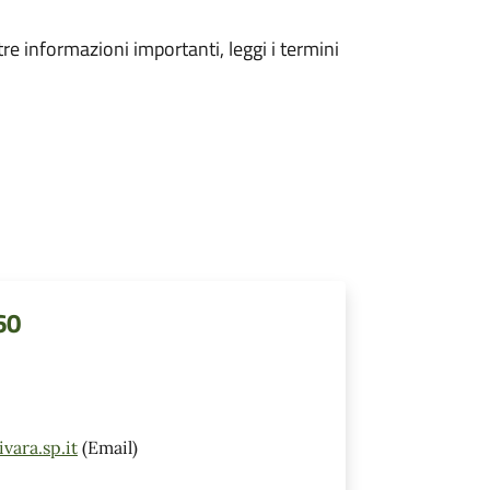
tre informazioni importanti, leggi i termini
60
vara.sp.it
(Email)