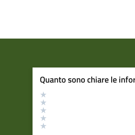
Quanto sono chiare le info
Valutazione
Valuta 5 stelle su 5
Valuta 4 stelle su 5
Valuta 3 stelle su 5
Valuta 2 stelle su 5
Valuta 1 stelle su 5