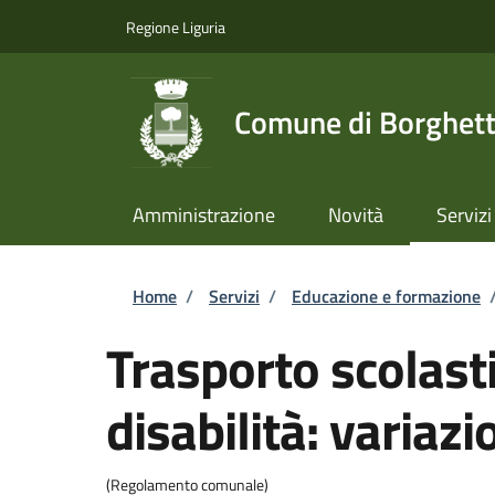
Salta al contenuto principale
Skip to footer content
Regione Liguria
Comune di Borghett
Amministrazione
Novità
Servizi
Briciole di pane
Home
/
Servizi
/
Educazione e formazione
Trasporto scolast
disabilità: variazi
(Regolamento comunale)