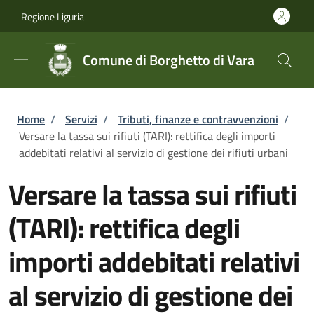
Salta al contenuto principale
Skip to footer content
Regione Liguria
Comune di Borghetto di Vara
Briciole di pane
Home
/
Servizi
/
Tributi, finanze e contravvenzioni
/
Versare la tassa sui rifiuti (TARI): rettifica degli importi
addebitati relativi al servizio di gestione dei rifiuti urbani
Versare la tassa sui rifiuti
(TARI): rettifica degli
importi addebitati relativi
al servizio di gestione dei