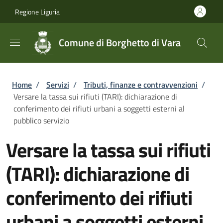
Salta al contenuto principale
Skip to footer content
Regione Liguria
Comune di Borghetto di Vara
Briciole di pane
Home
/
Servizi
/
Tributi, finanze e contravvenzioni
/
Versare la tassa sui rifiuti (TARI): dichiarazione di
conferimento dei rifiuti urbani a soggetti esterni al
pubblico servizio
Versare la tassa sui rifiuti
(TARI): dichiarazione di
conferimento dei rifiuti
urbani a soggetti esterni