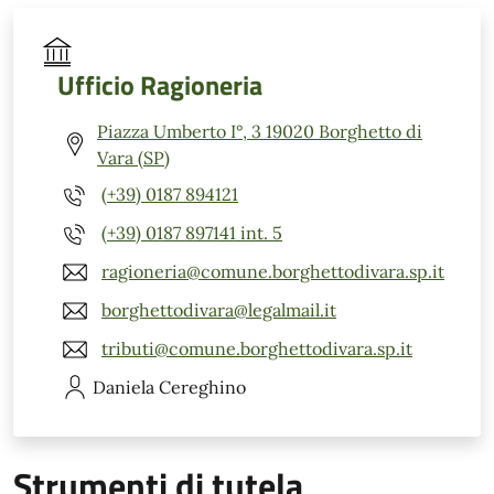
Ufficio Ragioneria
Piazza Umberto I°, 3 19020 Borghetto di
Vara (SP)
(+39) 0187 894121
(+39) 0187 897141 int. 5
ragioneria@comune.borghettodivara.sp.it
borghettodivara@legalmail.it
tributi@comune.borghettodivara.sp.it
Daniela
Cereghino
Strumenti di tutela