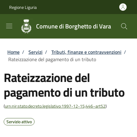
Salta al contenuto principale
Skip to footer content
Regione Liguria
Comune di Borghetto di Vara
Briciole di pane
Home
/
Servizi
/
Tributi, finanze e contravvenzioni
/
Rateizzazione del pagamento di un tributo
Rateizzazione del
pagamento di un tributo
(
urn:nir:stato:decreto.legislativo:1997-12-15;446~art52
)
Servizio attivo