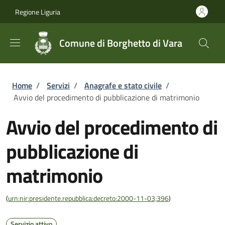
Salta al contenuto principale
Skip to footer content
Regione Liguria
Comune di Borghetto di Vara
Briciole di pane
Home
/
Servizi
/
Anagrafe e stato civile
/
Avvio del procedimento di pubblicazione di matrimonio
Avvio del procedimento di
pubblicazione di
matrimonio
(
urn:nir:presidente.repubblica:decreto:2000-11-03;396
)
Servizio attivo