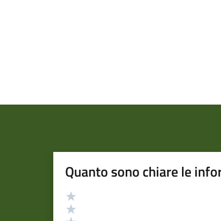
Quanto sono chiare le info
Valutazione
Valuta 5 stelle su 5
Valuta 4 stelle su 5
Valuta 3 stelle su 5