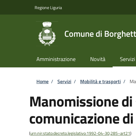
Salta al contenuto principale
Skip to footer content
Regione Liguria
Comune di Borghett
Amministrazione
Novità
Servizi
Briciole di pane
Home
/
Servizi
/
Mobilità e trasporti
/
Man
Manomissione di 
comunicazione di 
(
urn:nir:stato:decreto.legislativo:1992-04-30;285~art21
)