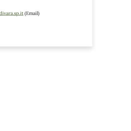
ivara.sp.it
(Email)