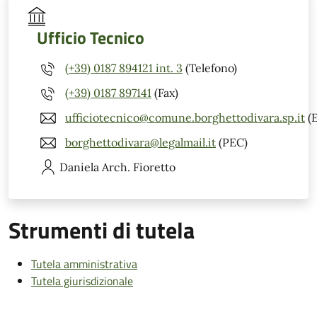
Ufficio Tecnico
(+39) 0187 894121 int. 3
(Telefono)
(+39) 0187 897141
(Fax)
ufficiotecnico@comune.borghettodivara.sp.it
(E
borghettodivara@legalmail.it
(PEC)
Daniela
Arch. Fioretto
Strumenti di tutela
Tutela amministrativa
Tutela giurisdizionale