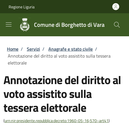
Salta al contenuto principale
Skip to footer content
Regione Liguria
Comune di Borghetto di Vara
Briciole di pane
Home
/
Servizi
/
Anagrafe e stato civile
/
Annotazione del diritto al voto assistito sulla tessera
elettorale
Annotazione del diritto al
voto assistito sulla
tessera elettorale
(
urn:nir:presidente.repubblica:decreto:1960-05-16;570~art41
)