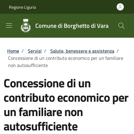
Salta al contenuto principale
Skip to footer content
Regione Liguria
Comune di Borghetto di Vara
Briciole di pane
Home
/
Servizi
/
Salute, benessere e assistenza
/
Concessione di un contributo economico per un familiare
non autosufficiente
Concessione di un
contributo economico per
un familiare non
autosufficiente