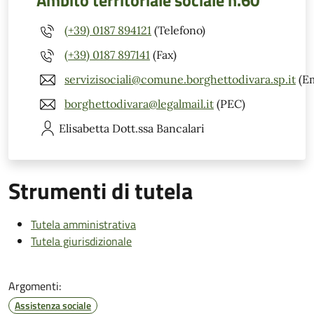
(+39) 0187 894121
(Telefono)
(+39) 0187 897141
(Fax)
servizisociali@comune.borghettodivara.sp.it
(Em
borghettodivara@legalmail.it
(PEC)
Elisabetta
Dott.ssa Bancalari
Strumenti di tutela
Tutela amministrativa
Tutela giurisdizionale
Argomenti:
Assistenza sociale