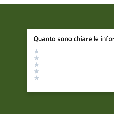
Quanto sono chiare le info
Valutazione
Valuta 5 stelle su 5
Valuta 4 stelle su 5
Valuta 3 stelle su 5
Valuta 2 stelle su 5
Valuta 1 stelle su 5