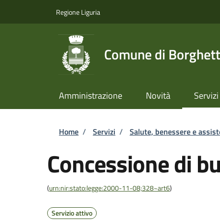
Salta al contenuto principale
Skip to footer content
Regione Liguria
Comune di Borghett
Amministrazione
Novità
Servizi
Briciole di pane
Home
/
Servizi
/
Salute, benessere e assis
Concessione di b
(
urn:nir:stato:legge:2000-11-08;328~art6
)
Servizio attivo