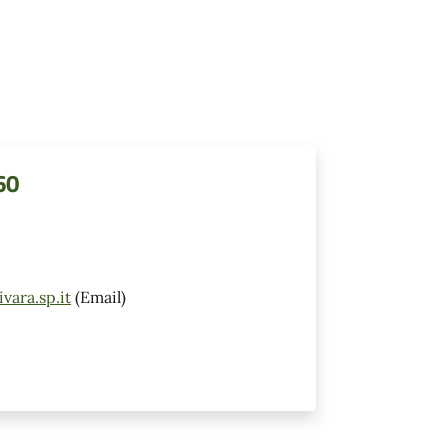
60
vara.sp.it
(Email)