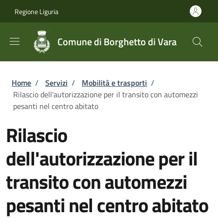
Salta al contenuto principale
Skip to footer content
Regione Liguria
Comune di Borghetto di Vara
Briciole di pane
Home
/
Servizi
/
Mobilità e trasporti
/
Rilascio dell'autorizzazione per il transito con automezzi
pesanti nel centro abitato
Rilascio
dell'autorizzazione per il
transito con automezzi
pesanti nel centro abitato