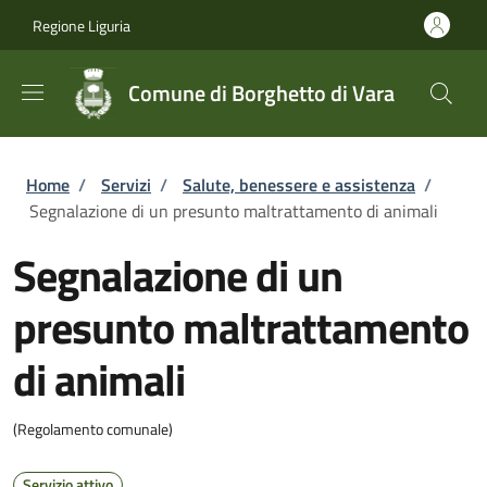
Salta al contenuto principale
Skip to footer content
Regione Liguria
Comune di Borghetto di Vara
Briciole di pane
Home
/
Servizi
/
Salute, benessere e assistenza
/
Segnalazione di un presunto maltrattamento di animali
Segnalazione di un
presunto maltrattamento
di animali
(Regolamento comunale)
Servizio attivo