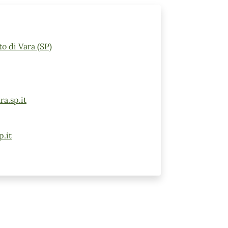
o di Vara (SP)
a.sp.it
.it