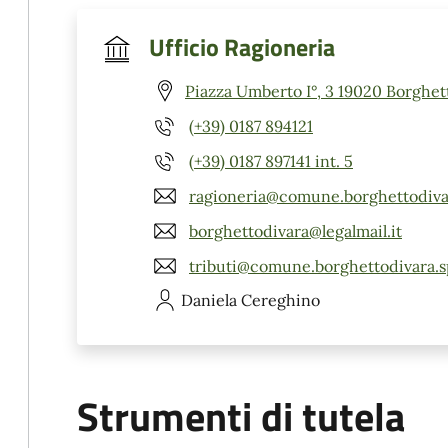
Ufficio Ragioneria
Piazza Umberto I°, 3 19020 Borghett
(+39) 0187 894121
(+39) 0187 897141 int. 5
ragioneria@comune.borghettodivar
borghettodivara@legalmail.it
tributi@comune.borghettodivara.sp
Daniela
Cereghino
Strumenti di tutela