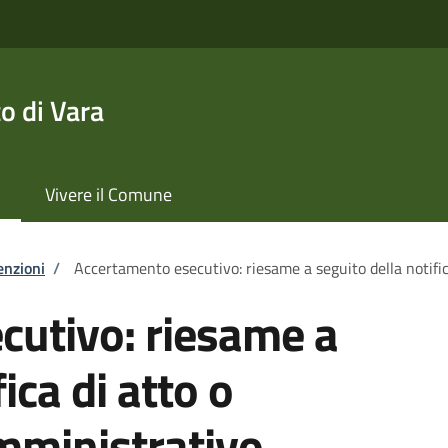
o di Vara
Vivere il Comune
enzioni
/
Accertamento esecutivo: riesame a seguito della notifi
cutivo: riesame a
ica di atto o
ministrativo