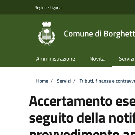
Salta al contenuto principale
Skip to footer content
Regione Liguria
Comune di Borghett
Amministrazione
Novità
Servizi
Briciole di pane
Home
/
Servizi
/
Tributi, finanze e contravv
Accertamento ese
seguito della notif
provvedimento am