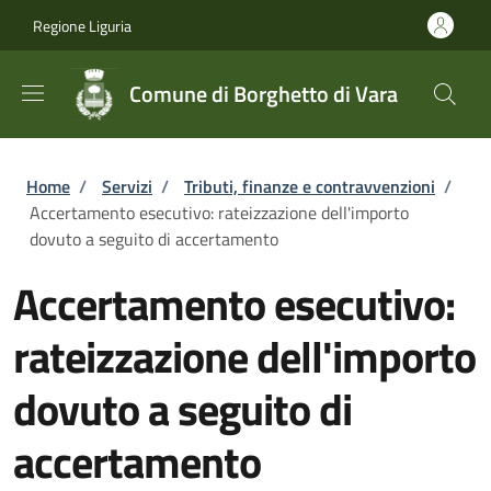
Salta al contenuto principale
Skip to footer content
Regione Liguria
Comune di Borghetto di Vara
Briciole di pane
Home
/
Servizi
/
Tributi, finanze e contravvenzioni
/
Accertamento esecutivo: rateizzazione dell'importo
dovuto a seguito di accertamento
Accertamento esecutivo:
rateizzazione dell'importo
dovuto a seguito di
accertamento