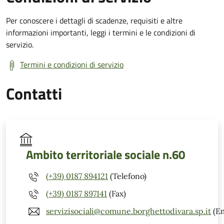
Per conoscere i dettagli di scadenze, requisiti e altre
informazioni importanti, leggi i termini e le condizioni di
servizio.
Termini e condizioni di servizio
Contatti
Ambito territoriale sociale n.60
(+39) 0187 894121
(Telefono)
(+39) 0187 897141
(Fax)
servizisociali@comune.borghettodivara.sp.it
(Em