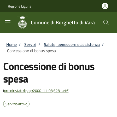
Salta al contenuto principale
Skip to footer content
Regione Liguria
Comune di Borghetto di Vara
Briciole di pane
Home
/
Servizi
/
Salute, benessere e assistenza
/
Concessione di bonus spesa
Concessione di bonus
spesa
(
urn:nir:stato:legge:2000-11-08;328~art6
)
Servizio attivo