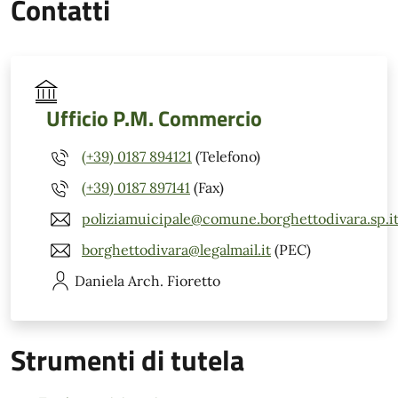
Contatti
Ufficio P.M. Commercio
(+39) 0187 894121
(Telefono)
(+39) 0187 897141
(Fax)
poliziamuicipale@comune.borghettodivara.sp.i
borghettodivara@legalmail.it
(PEC)
Daniela
Arch. Fioretto
Strumenti di tutela