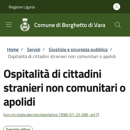
Salta al contenuto principale
Skip to footer content
Regione Liguria
Comune di Borghetto di Vara
Briciole di pane
Home
/
Servizi
/
Giustizia e sicurezza pubblica
/
Ospitalità di cittadini stranieri non comunitari o apolidi
Ospitalità di cittadini
stranieri non comunitari o
apolidi
(
urn:nir:stato:decreto.legislativo:1998-07-25;286~art7
)
Servizio attivo