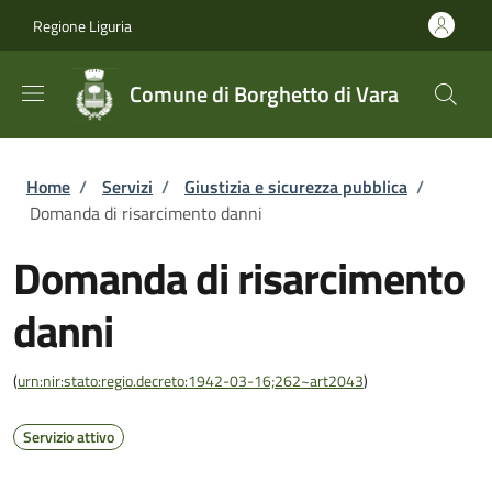
Salta al contenuto principale
Skip to footer content
Regione Liguria
Comune di Borghetto di Vara
Briciole di pane
Home
/
Servizi
/
Giustizia e sicurezza pubblica
/
Domanda di risarcimento danni
Domanda di risarcimento
danni
(
urn:nir:stato:regio.decreto:1942-03-16;262~art2043
)
Servizio attivo