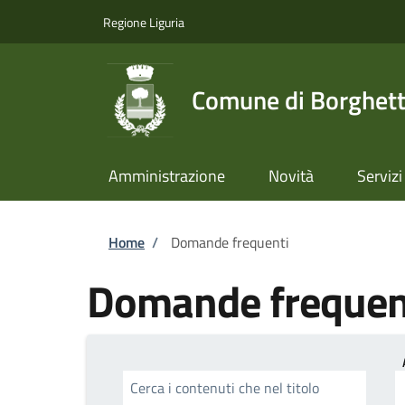
Salta al contenuto principale
Skip to footer content
Regione Liguria
Comune di Borghett
Amministrazione
Novità
Servizi
Briciole di pane
Home
/
Domande frequenti
Domande frequen
Cerca i contenuti che nel titolo