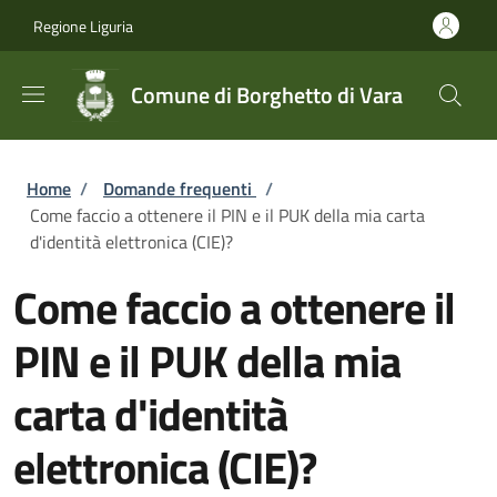
Salta al contenuto principale
Skip to footer content
Regione Liguria
Comune di Borghetto di Vara
Briciole di pane
Home
/
Domande frequenti
/
Come faccio a ottenere il PIN e il PUK della mia carta
d'identità elettronica (CIE)?
Come faccio a ottenere il
PIN e il PUK della mia
carta d'identità
elettronica (CIE)?