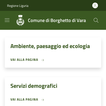
Salta al contenuto principale
Skip to footer content
Regione Liguria
Comune di Borghetto di Vara
Ambiente, paesaggio ed ecologia
VAI ALLA PAGINA
Servizi demografici
VAI ALLA PAGINA